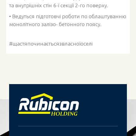
та внутрішніх стін 6-ї секції 2-го поверху.
• Ведуться підготовчі роботи по облаштуванню
монолітного залізо- бетонного поясу.
#щастяпочинаєтьсязвласноїоселі